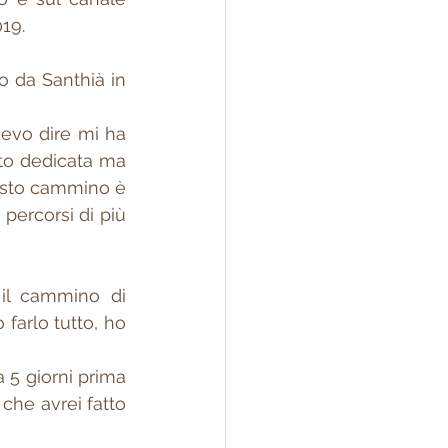
19.
 da Santhià in 
to dedicata ma 
esto cammino è 
percorsi di più 
il cammino di 
arlo tutto, ho 
 5 giorni prima 
he avrei fatto 