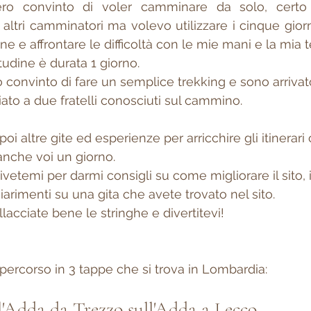
ro convinto di voler camminare da solo, certo 
altri camminatori ma volevo utilizzare i cinque giorni
ine e affrontare le difficoltà con le mie mani e la mia t
tudine è durata 1 giorno.
o convinto di fare un semplice trekking e sono arrivat
to a due fratelli conosciuti sul cammino.
 altre gite ed esperienze per arricchire gli itinerari
anche voi un giorno.
etemi per darmi consigli su come migliorare il sito, i
arimenti su una gita che avete trovato nel sito.
llacciate bene le stringhe e divertitevi!
percorso in 3 tappe che si trova in Lombardia:
ll'Adda da Trezzo sull'Adda a Lecco