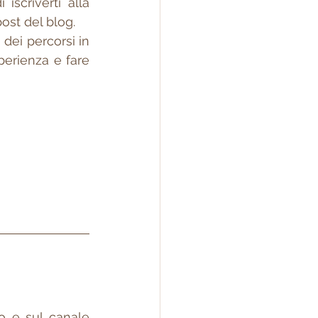
scriverti alla 
ost del blog.
dei percorsi in 
erienza e fare 
 e sul canale 