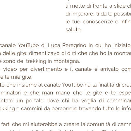
ti mette di fronte a sfide
di imparare, ti dà la possibi
le tue conoscenze e infine
salute.
canale YouTube di Luca Peregrino in cui ho iniziato 
e delle gite; dimenticavo di dirti che che ho la monta
e sono dei trekking in montagna.
re video per divertimento e il canale è arrivato c
e le mie gite. 
ito che insieme al canale YouTube ha la finalità di cre
inatori e che man mano che le gite e le esperi
ntato un portale dove chi ha voglia di camminar
trekking e cammini da percorrere trovando tutte le infor
 farti che mi aiuterebbe a creare la comunità di camm