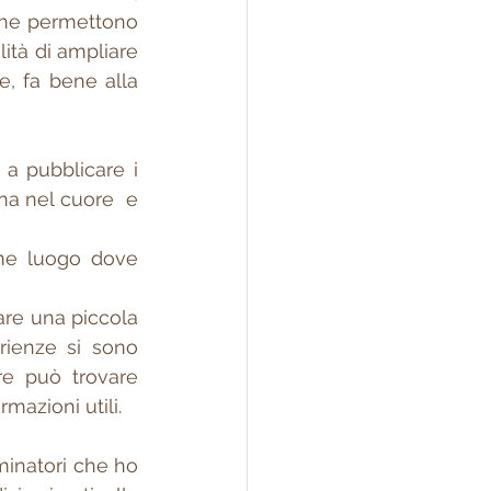
 che permettono 
lità di ampliare 
, fa bene alla 
a pubblicare i 
na nel cuore  e 
ome luogo dove 
are una piccola 
enze si sono 
e può trovare 
mazioni utili.
inatori che ho 