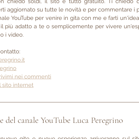
chiedo soldi, il sito è tutto gratuito. Ti chiedo di i
rti aggiornato su tutte le novità e per commentare i p
anale YouTube per venire in gita con me e farti un'idea 
l più adatto a te o semplicemente per vivere un'esp
o i video.
ontatto:
regrino.it
regrino
rivimi nei commenti
 sito internet
 e del canale YouTube Luca Peregrino 
nuove gite e nuove esperienze arriveranno sul sito