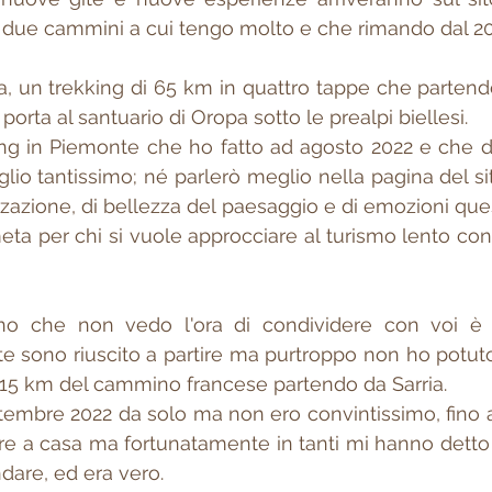
di due cammini a cui tengo molto e che rimando dal 20
, un trekking di 65 km in quattro tappe che partendo
 porta al santuario di Oropa sotto le prealpi biellesi.
glio tantissimo; né parlerò meglio nella pagina del si
izzazione, di bellezza del paesaggio e di emozioni qu
eta per chi si vuole approcciare al turismo lento con 
o che non vedo l'ora di condividere con voi è 
e sono riuscito a partire ma purtroppo non ho potuto f
 115 km del cammino francese partendo da Sarria. 
ettembre 2022 da solo ma non ero convintissimo, fino a
re a casa ma fortunatamente in tanti mi hanno detto c
dare, ed era vero.