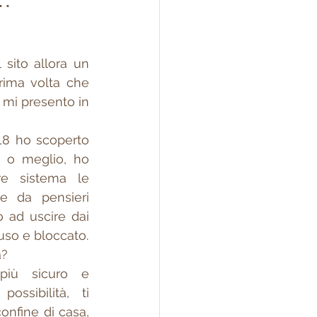
 sito allora un 
rima volta che 
a mi presento in 
8 ho scoperto 
o meglio, ho 
e sistema le 
 da pensieri 
o ad uscire dai 
iuso e bloccato.
? 
più sicuro e 
ssibilità, ti 
onfine di casa, 