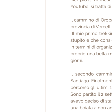
YouTube, si tratta 
Il cammino di Oropa
provincia di Vercelli
 Il mio primo trekking in Piemonte che ho fatto ad agosto 2022 e che devo dire mi ha 
stupito e che consi
in termini di organ
proprio una bella m
giorni.
Il secondo cammin
Santiago. Finalment
percorso gli ultimi
Sono partito il 2 s
avevo deciso di sta
una boiata a non an