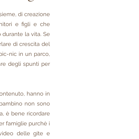
nsieme, di creazione
tori e figli e che
o durante la vita. Se
lare di crescita del
 pic-nic in un parco,
re degli spunti per
ontenuto, hanno in
 bambino non sono
na, è bene ricordare
er famiglie purchè i
video delle gite e