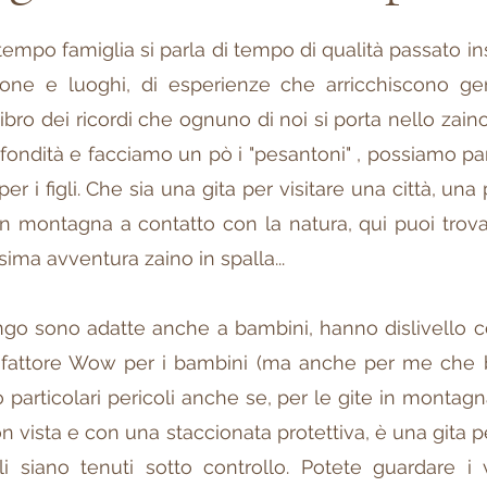
tempo famiglia si parla di tempo di qualità passato i
one e luoghi, di esperienze che arricchiscono geni
libro dei ricordi che ognuno di noi si porta nello zain
fondità e facciamo un pò i "pesantoni" , possiamo par
er i figli. Che sia una gita per visitare una città, una
 in montagna a contatto con la natura, qui puoi trova
sima avventura zaino in spalla...
go sono adatte anche a bambini, hanno dislivello c
fattore Wow per i bambini (ma anche per me che
 particolari pericoli anche se, per le gite in montag
 vista e con una staccionata protettiva, è una gita p
i siano tenuti sotto controllo. Potete guardare i 