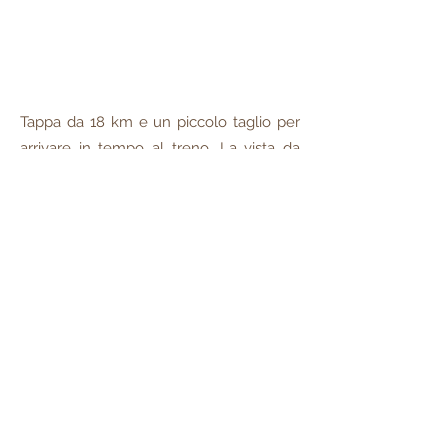
Tappa da 18 km e un piccolo taglio per
arrivare in tempo al treno. La vista da
Fiesole su Firenze è magnifica e
passeggiare in città con gli zaini e le
persone che ti fanno i complimenti per
aver concluso la Via degli Dei è
impagabile.
Dove trovare
informazioni sulla Via