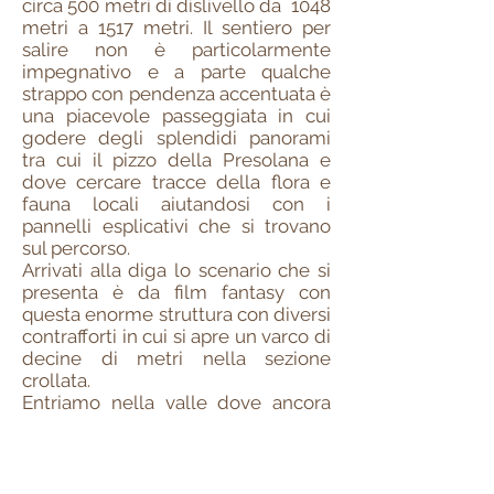
circa 500 metri di dislivello da 1048
metri a 1517 metri. Il sentiero per
salire non è particolarmente
impegnativo e a parte qualche
strappo con pendenza accentuata è
una piacevole passeggiata in cui
godere degli splendidi panorami
tra cui il pizzo della Presolana e
dove cercare tracce della flora e
fauna locali aiutandosi con i
pannelli esplicativi che si trovano
sul percorso.
Arrivati alla diga lo scenario che si
presenta è da film fantasy con
questa enorme struttura con diversi
contrafforti in cui si apre un varco di
decine di metri nella sezione
crollata.
Entriamo nella valle dove ancora
oggi la diga contiene un laghetto
alimentato da un torrente che si
genera sul monte Gleno a 2800
metri: è possibile fare il bagno ma