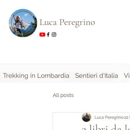
Luca Peregrino
Trekking in Lombardia
Sentieri d'Italia
V
All posts
Luca Peregrino
22 
3 libri da l