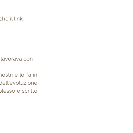
he il link
e lavorava con 
stri e lo fà in 
ell'evoluzione 
lesso e scritto 