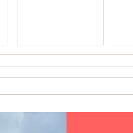
Consonno: la città fantasma in
L’orri
Lombardia perfetta per una gita
di C
in famiglia