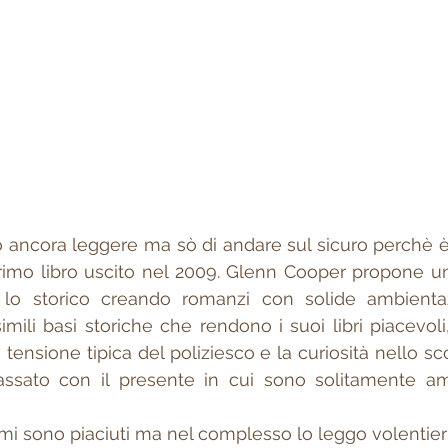
evo ancora leggere ma sò di andare sul sicuro perchè è
primo libro uscito nel 2009. Glenn Cooper propone u
e lo storico creando romanzi con solide ambientazi
mili basi storiche che rendono i suoi libri piacevoli,
 tensione tipica del poliziesco e la curiosità nello scop
passato con il presente in cui sono solitamente amb
ri mi sono piaciuti ma nel complesso lo leggo volentier