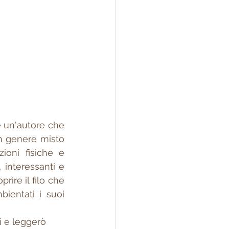
 un'autore che 
n genere misto 
oni fisiche e 
 interessanti e 
rire il filo che 
ientati i suoi 
i e leggerò 