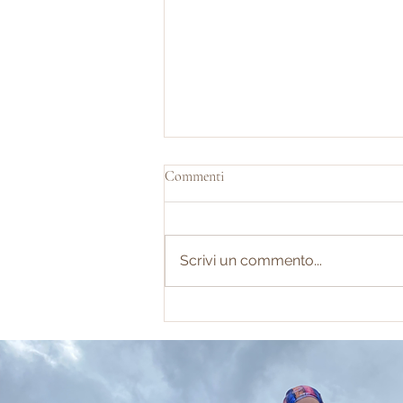
Commenti
Scrivi un commento...
Lo zaino perfetto per una gita in
giornata