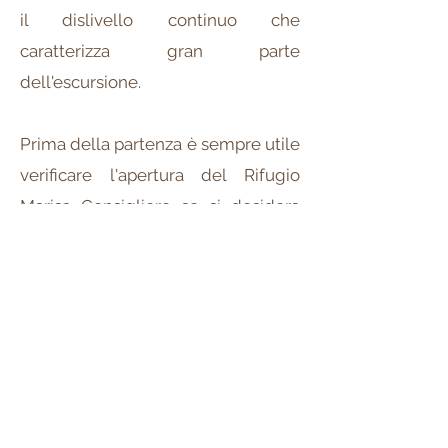
il dislivello continuo che
caratterizza gran parte
dell'escursione.
Prima della partenza è sempre utile
verificare l'apertura del Rifugio
Marisa Consigliere se si desidera
fermarsi per pranzo. In alternativa si
può portare il pranzo al sacco e
approfittare dei grandi prati
presenti poco sotto la vetta per una
sosta panoramica con vista sui laghi
della Brianza e sulle montagne del
Triangolo Lariano.